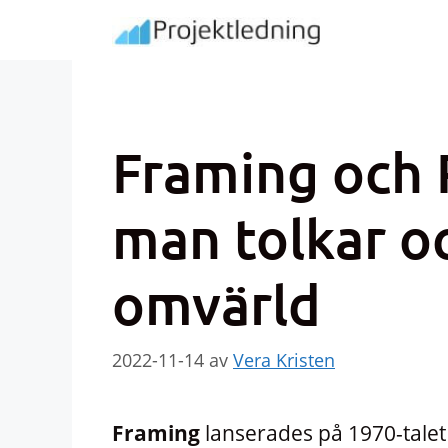
Hoppa
till
innehåll
Framing och 
man tolkar oc
omvärld
2022-11-14
av
Vera Kristen
Framing
lanserades på 1970-talet