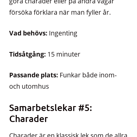
göra charader eller på andra vägar
försöka förklara när man fyller år.
Vad behövs:
Ingenting
Tidsåtgång:
15 minuter
Passande plats:
Funkar både inom-
och utomhus
Samarbetslekar #5:
Charader
Charader är en klassisk lek som de allra