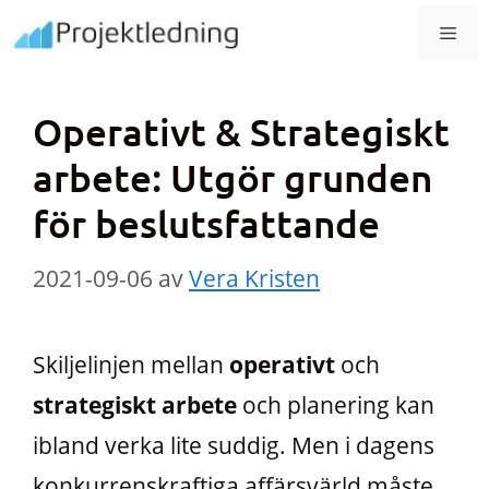
Hoppa
MEN
till
innehåll
Operativt & Strategiskt
arbete: Utgör grunden
för beslutsfattande
2021-09-06
av
Vera Kristen
Skiljelinjen mellan
operativt
och
strategiskt arbete
och planering kan
ibland verka lite suddig. Men i dagens
konkurrenskraftiga affärsvärld måste