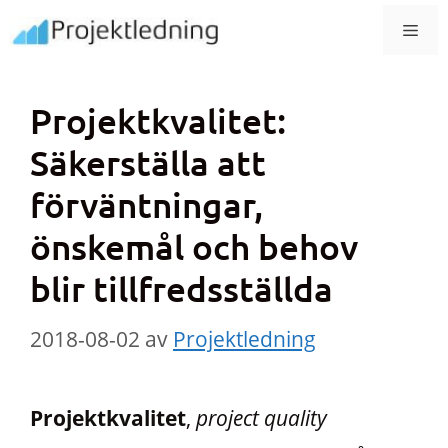
Hoppa
MEN
till
innehåll
Projektkvalitet:
Säkerställa att
förväntningar,
önskemål och behov
blir tillfredsställda
2018-08-02
av
Projektledning
Projektkvalitet
,
project quality