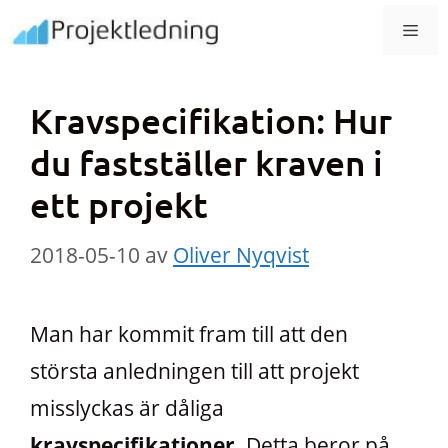
Hoppa
MEN
till
innehåll
Kravspecifikation: Hur
du fastställer kraven i
ett projekt
2018-05-10
av
Oliver Nyqvist
Man har kommit fram till att den
största anledningen till att projekt
misslyckas är dåliga
kravspecifikationer
. Detta beror på