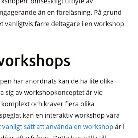
rkshopen, ömsesidigt utbyte av
engagerande än en föreläsning. På grund
 vanligtvis färre deltagare i en workshop
 workshops
pen har anordnats kan de ha lite olika
nda sig av workshopkonceptet är vid
 komplext och kräver flera olika
återspeglat kan en interaktiv workshop vara
t vanligt sätt att använda en workshop
är i
r efterfrågas. Detta kan gälla till