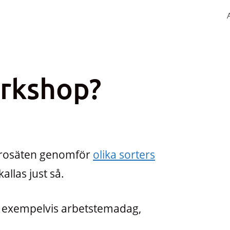
orkshop?
 lärosäten genomför
olika sorters
kallas just så.
 exempelvis arbetstemadag,
.