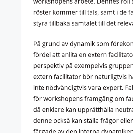
workshopens arbete. Dennes roll är 
röster kommer till tals, samt i de 
styra tillbaka samtalet till det rel
På grund av dynamik som förekomm
fördel att anlita en extern facilita
perspektiv på exempelvis gruppens
extern facilitator bör naturligtvi
inte nödvändigtvis vara expert. Fak
för workshopens framgång om facil
då enklare kan upprätthålla neutrali
denne också kan ställa frågor eller
färgade av den interna dynamiken