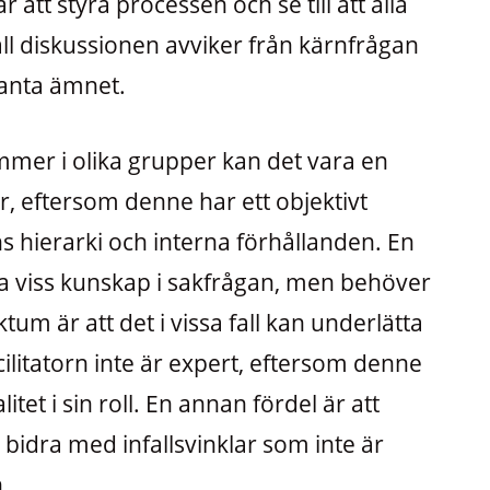
att styra processen och se till att alla
fall diskussionen avviker från kärnfrågan
evanta ämnet.
er i olika grupper kan det vara en
tor, eftersom denne har ett objektivt
 hierarki och interna förhållanden. En
s ha viss kunskap i sakfrågan, men behöver
tum är att det i vissa fall kan underlätta
itatorn inte är expert, eftersom denne
tet i sin roll. En annan fördel är att
 bidra med infallsvinklar som inte är
.