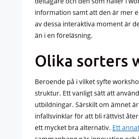
deltagare och den som håller i wo
information samt att den är mer 
av dessa interaktiva moment är det
än i en föreläsning.
Olika sorters
Beroende på i vilket syfte worksho
struktur. Ett vanligt sätt att anvä
utbildningar. Särskilt om ämnet är
infallsvinklar för att bli rättvist 
ett mycket bra alternativ.
Ett anna
sammanhang när innovation och idée