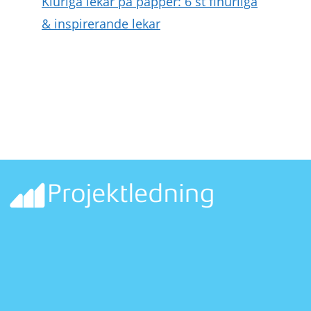
Kluriga lekar på papper: 6 st finurliga
& inspirerande lekar