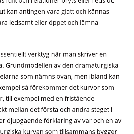
fullt och relationer bryts eller reds ut.
lut kan antingen vara glatt och kännas
 vara ledsamt eller öppet och lämna
ssentiellt verktyg när man skriver en
ria. Grundmodellen av den dramaturgiska
 delarna som nämns ovan, men ibland kan
l exempel så förekommer det kurvor som
ar, till exempel med en fristående
yckt mellan det första och andra steget i
er djupgående förklaring av var och en av
urgiska kurvan som tillsammans bygger