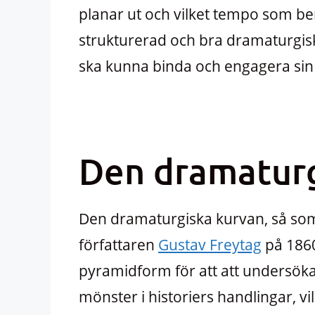
planar ut och vilket tempo som berä
strukturerad och bra dramaturgis
ska kunna binda och engagera sin pub
Den dramaturg
Den dramaturgiska kurvan, så som 
författaren
Gustav Freytag
på 1860
pyramidform för att att undersök
mönster i historiers handlingar, vi