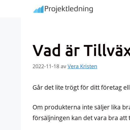
Hoppa
till
innehåll
Vad är Tillvä
2022-11-18
av
Vera Kristen
Går det lite trögt för ditt företag e
Om produkterna inte säljer lika bra
försäljningen kan det vara bra att ta