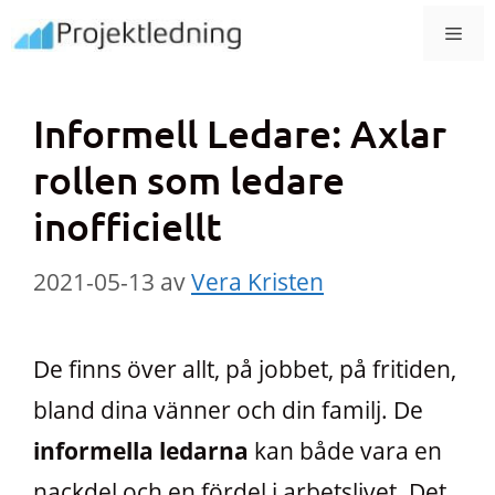
Hoppa
MEN
till
innehåll
Informell Ledare: Axlar
rollen som ledare
inofficiellt
2021-05-13
av
Vera Kristen
De finns över allt, på jobbet, på fritiden,
bland dina vänner och din familj. De
informella ledarna
kan både vara en
nackdel och en fördel i arbetslivet. Det