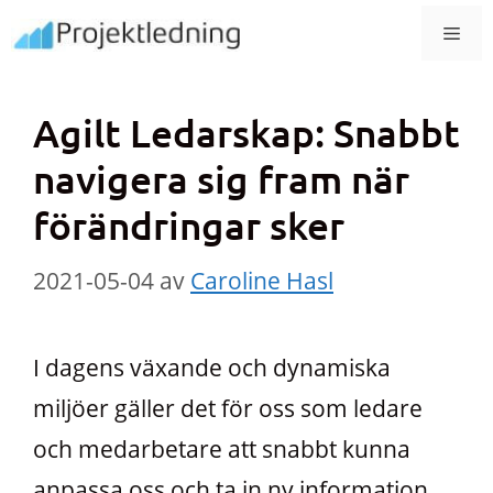
Hoppa
MEN
till
innehåll
Agilt Ledarskap: Snabbt
navigera sig fram när
förändringar sker
2021-05-04
av
Caroline Hasl
I dagens växande och dynamiska
miljöer gäller det för oss som ledare
och medarbetare att snabbt kunna
anpassa oss och ta in ny information.