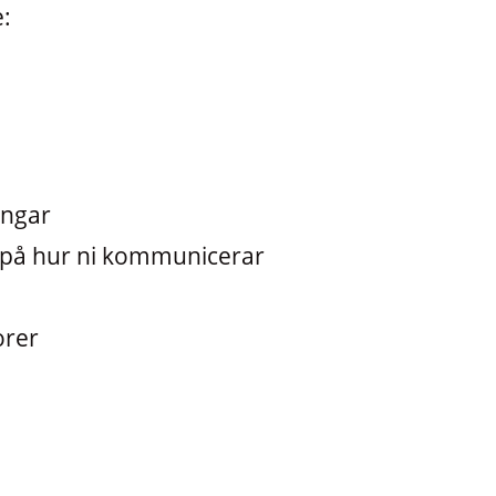
e:
ingar
t på hur ni kommunicerar
orer