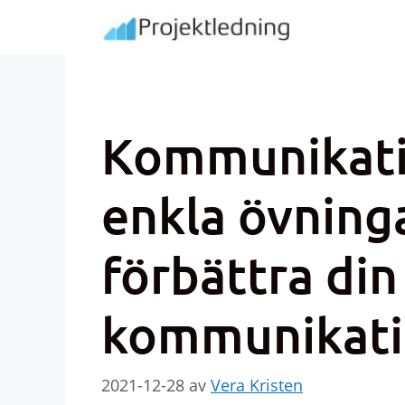
Hoppa
till
innehåll
Kommunikati
enkla övninga
förbättra din
kommunikati
2021-12-28
av
Vera Kristen