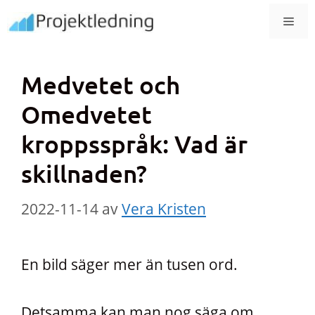
Hoppa
MEN
till
innehåll
Medvetet och
Omedvetet
kroppsspråk: Vad är
skillnaden?
2022-11-14
av
Vera Kristen
En bild säger mer än tusen ord.
Detsamma kan man nog säga om