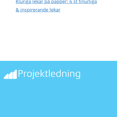
Kluriga lekar på papper: 6 st finurliga
& inspirerande lekar