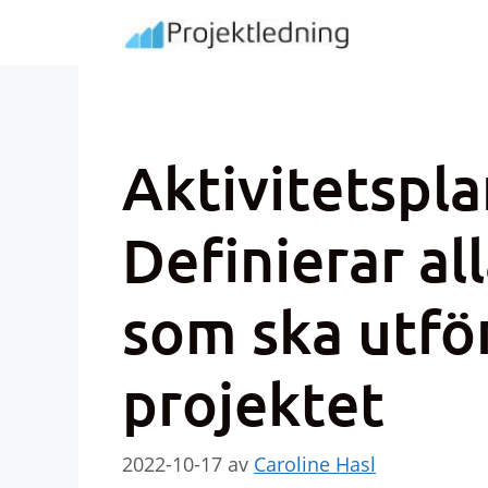
Hoppa
till
innehåll
Aktivitetspla
Definierar all
som ska utför
projektet
2022-10-17
av
Caroline Hasl