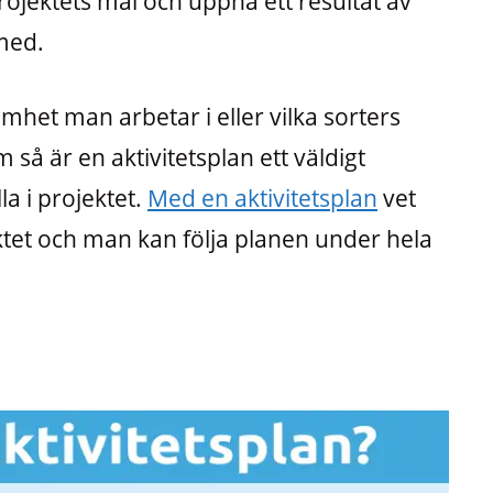
projektets mål och uppnå ett resultat av
med.
het man arbetar i eller vilka sorters
så är en aktivitetsplan ett väldigt
a i projektet.
Med en aktivitetsplan
vet
ktet och man kan följa planen under hela