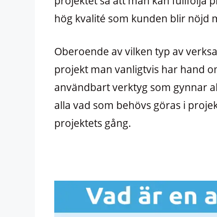
projektet så att man kan fullfölja 
hög kvalité som kunden blir nöjd 
Oberoende av vilken typ av verksam
projekt man vanligtvis har hand om 
användbart verktyg som gynnar all
alla vad som behövs göras i proje
projektets gång.