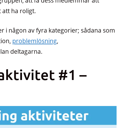
 gruppen, att få dess medlemmar att
att ha roligt.
er i någon av fyra kategorier; sådana som
tion,
problemlösning
,
llan deltagarna.
ktivitet #1 –