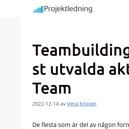
Hoppa
till
innehåll
Teambuilding 
st utvalda akt
Team
2022-12-14
av
Vera Kristen
De flesta som är del av någon for