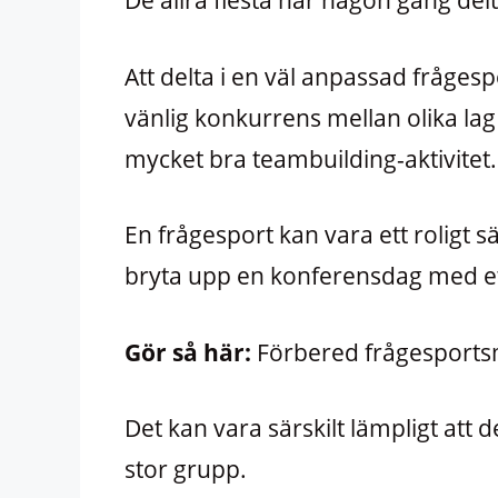
De allra flesta har någon gång delt
Att delta i en väl anpassad fråges
vänlig konkurrens mellan olika lag 
mycket bra teambuilding-aktivitet.
En frågesport kan vara ett roligt sät
bryta upp en konferensdag med et
Gör så här:
Förbered frågesportsm
Det kan vara särskilt lämpligt att
stor grupp.