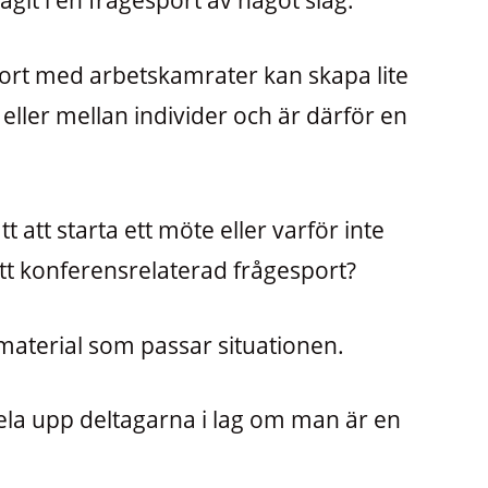
agit i en frågesport av något slag.
port med arbetskamrater kan skapa lite
eller mellan individer och är därför en
t att starta ett möte eller varför inte
t konferensrelaterad frågesport?
aterial som passar situationen.
 dela upp deltagarna i lag om man är en