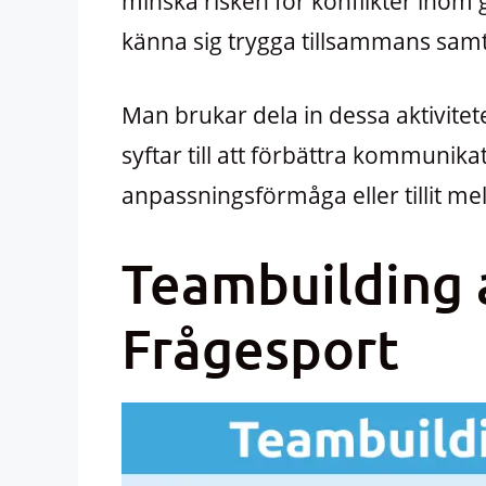
minska risken för konflikter inom
känna sig trygga tillsammans samt 
Man brukar dela in dessa aktivitet
syftar till att förbättra kommunika
anpassningsförmåga eller tillit me
Teambuilding a
Frågesport