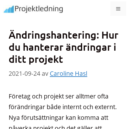
Hoppa
MEN
till
innehåll
Ändringshantering: Hur
du hanterar ändringar i
ditt projekt
2021-09-24
av
Caroline Hasl
Företag och projekt ser alltmer ofta
förändringar både internt och externt.
Nya förutsättningar kan komma att
påverka projekt och det gäller att