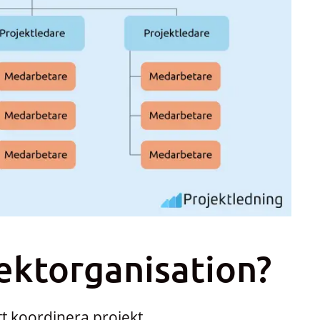
ektorganisation?
t koordinera projekt.